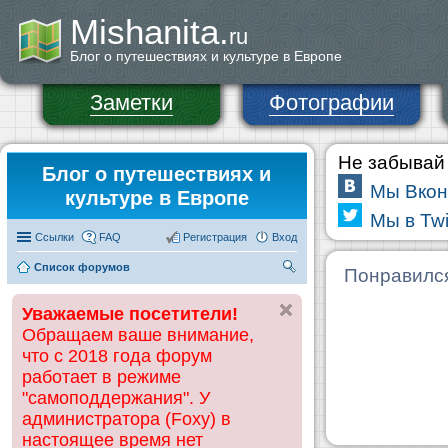
Mishanita.
ru
Блог о путешествиях и культуре в Европе
Заметки
Фотографии
Не забывай 
Блог о путешествиях и
Мы Вкон
культуре в Европе
Мы в Twi
Ссылки
FAQ
Регистрация
Вход
Список форумов
П
Понравилс
ои
Уважаемые посетители!
ск
Обращаем ваше внимание,
что с 2018 года форум
работает в режиме
"самоподдержания". У
администратора (Foxy) в
настоящее время нет