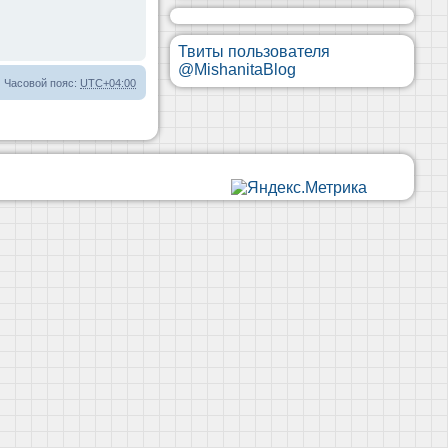
Твиты пользователя
@MishanitaBlog
Часовой пояс:
UTC+04:00