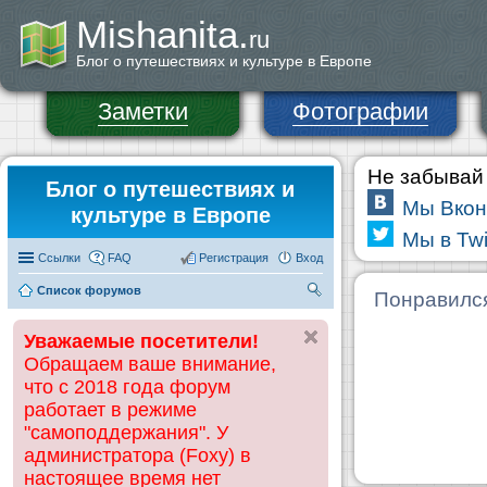
Mishanita.
ru
Блог о путешествиях и культуре в Европе
Заметки
Фотографии
Не забывай 
Блог о путешествиях и
Мы Вкон
культуре в Европе
Мы в Twi
Ссылки
FAQ
Регистрация
Вход
Список форумов
П
Понравилс
ои
Уважаемые посетители!
ск
Обращаем ваше внимание,
что с 2018 года форум
работает в режиме
"самоподдержания". У
администратора (Foxy) в
настоящее время нет