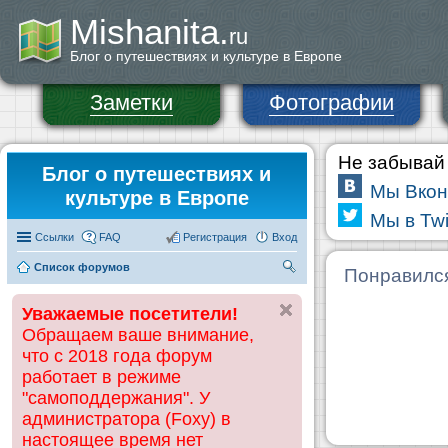
Mishanita.
ru
Блог о путешествиях и культуре в Европе
Заметки
Фотографии
Не забывай 
Блог о путешествиях и
Мы Вкон
культуре в Европе
Мы в Twi
Ссылки
FAQ
Регистрация
Вход
Список форумов
П
Понравилс
ои
Уважаемые посетители!
ск
Обращаем ваше внимание,
что с 2018 года форум
работает в режиме
"самоподдержания". У
администратора (Foxy) в
настоящее время нет