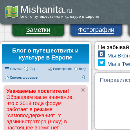
Mishanita.
ru
Блог о путешествиях и культуре в Европе
Заметки
Фотографии
Не забывай 
Блог о путешествиях и
Мы Вкон
культуре в Европе
Мы в Twi
Ссылки
FAQ
Регистрация
Вход
Список форумов
П
Понравилс
ои
Уважаемые посетители!
ск
Обращаем ваше внимание,
что с 2018 года форум
работает в режиме
"самоподдержания". У
администратора (Foxy) в
настоящее время нет