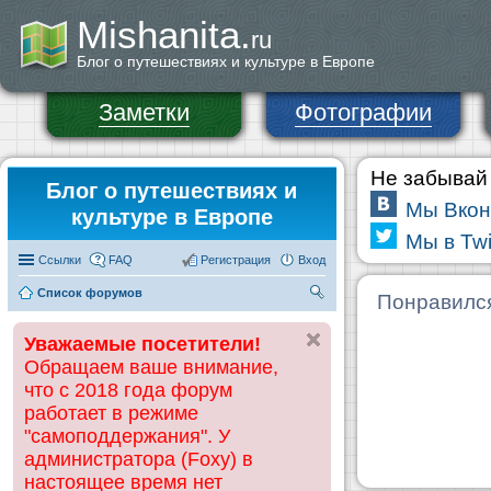
Mishanita.
ru
Блог о путешествиях и культуре в Европе
Заметки
Фотографии
Не забывай 
Блог о путешествиях и
Мы Вкон
культуре в Европе
Мы в Twi
Ссылки
FAQ
Регистрация
Вход
Список форумов
П
Понравилс
ои
Уважаемые посетители!
ск
Обращаем ваше внимание,
что с 2018 года форум
работает в режиме
"самоподдержания". У
администратора (Foxy) в
настоящее время нет