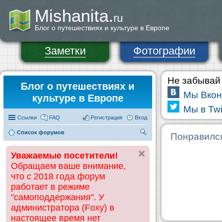
Mishanita.
ru
Блог о путешествиях и культуре в Европе
Заметки
Фотографии
Не забывай 
Блог о путешествиях и
Мы Вкон
культуре в Европе
Мы в Twi
Ссылки
FAQ
Регистрация
Вход
Список форумов
П
Понравилс
ои
Уважаемые посетители!
ск
Обращаем ваше внимание,
что с 2018 года форум
работает в режиме
"самоподдержания". У
администратора (Foxy) в
настоящее время нет