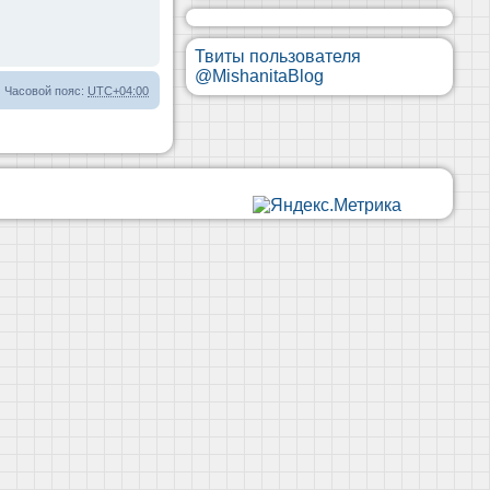
Твиты пользователя
@MishanitaBlog
Часовой пояс:
UTC+04:00