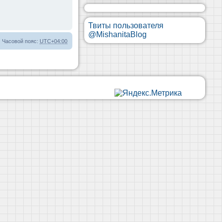
Твиты пользователя
@MishanitaBlog
Часовой пояс:
UTC+04:00