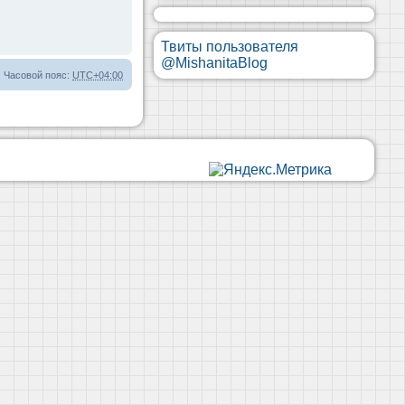
Твиты пользователя
@MishanitaBlog
Часовой пояс:
UTC+04:00