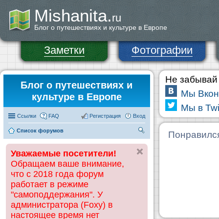
Mishanita.
ru
Блог о путешествиях и культуре в Европе
Заметки
Фотографии
Не забывай 
Блог о путешествиях и
Мы Вкон
культуре в Европе
Мы в Twi
Ссылки
FAQ
Регистрация
Вход
Список форумов
П
Понравилс
ои
Уважаемые посетители!
ск
Обращаем ваше внимание,
что с 2018 года форум
работает в режиме
"самоподдержания". У
администратора (Foxy) в
настоящее время нет