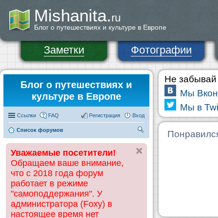
Mishanita.
ru
Блог о путешествиях и культуре в Европе
Заметки
Фотографии
Не забывай 
Блог о путешествиях и
Мы Вкон
культуре в Европе
Мы в Twi
Ссылки
FAQ
Регистрация
Вход
Список форумов
П
Понравилс
ои
Уважаемые посетители!
ск
Обращаем ваше внимание,
что с 2018 года форум
работает в режиме
"самоподдержания". У
администратора (Foxy) в
настоящее время нет