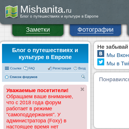
Mishanita.
ru
Блог о путешествиях и культуре в Европе
Заметки
Фотографии
Не забывай 
Блог о путешествиях и
Мы Вкон
культуре в Европе
Мы в Twi
Ссылки
FAQ
Регистрация
Вход
Список форумов
П
Понравилс
ои
Уважаемые посетители!
ск
Обращаем ваше внимание,
что с 2018 года форум
работает в режиме
"самоподдержания". У
администратора (Foxy) в
настоящее время нет