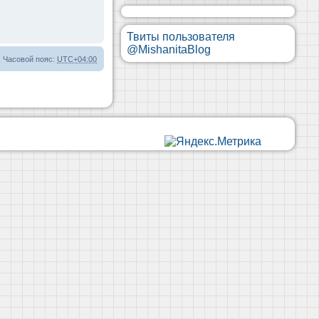
Твиты пользователя
@MishanitaBlog
Часовой пояс:
UTC+04:00