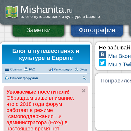
Mishanita.
ru
Блог о путешествиях и культуре в Европе
Заметки
Фотографии
Не забывай 
Блог о путешествиях и
Мы Вкон
культуре в Европе
Мы в Twi
Ссылки
FAQ
Регистрация
Вход
Список форумов
П
Понравилс
ои
Уважаемые посетители!
ск
Обращаем ваше внимание,
что с 2018 года форум
работает в режиме
"самоподдержания". У
администратора (Foxy) в
настоящее время нет