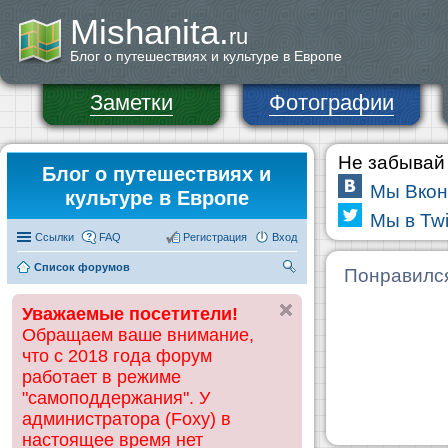
Mishanita.
ru
Блог о путешествиях и культуре в Европе
Заметки
Фотографии
Не забывай 
Блог о путешествиях и
Мы Вкон
культуре в Европе
Мы в Twi
Ссылки
FAQ
Регистрация
Вход
Список форумов
П
Понравилс
ои
Уважаемые посетители!
ск
Обращаем ваше внимание,
что с 2018 года форум
работает в режиме
"самоподдержания". У
администратора (Foxy) в
настоящее время нет