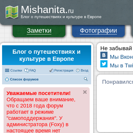
Mishanita.
ru
Блог о путешествиях и культуре в Европе
Заметки
Фотографии
Не забывай 
Блог о путешествиях и
Мы Вкон
культуре в Европе
Мы в Twi
Ссылки
FAQ
Регистрация
Вход
Список форумов
П
Понравилс
ои
Уважаемые посетители!
ск
Обращаем ваше внимание,
что с 2018 года форум
работает в режиме
"самоподдержания". У
администратора (Foxy) в
настоящее время нет