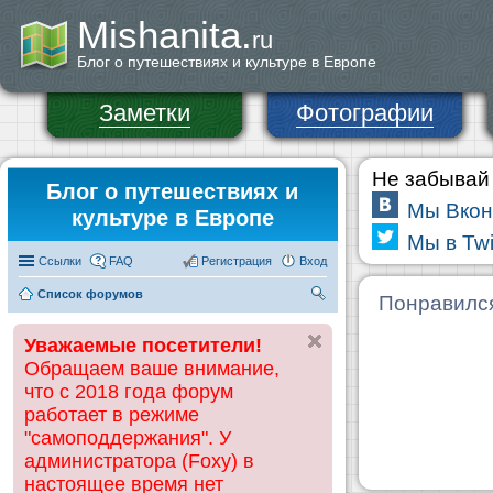
Mishanita.
ru
Блог о путешествиях и культуре в Европе
Заметки
Фотографии
Не забывай 
Блог о путешествиях и
Мы Вкон
культуре в Европе
Мы в Twi
Ссылки
FAQ
Регистрация
Вход
Список форумов
П
Понравилс
ои
Уважаемые посетители!
ск
Обращаем ваше внимание,
что с 2018 года форум
работает в режиме
"самоподдержания". У
администратора (Foxy) в
настоящее время нет