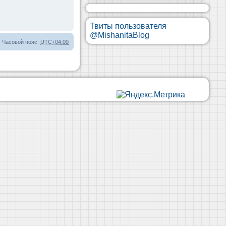
Твиты пользователя
@MishanitaBlog
Часовой пояс:
UTC+04:00