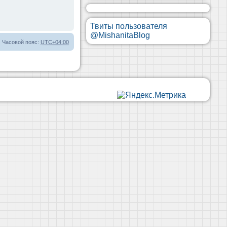
Твиты пользователя
@MishanitaBlog
Часовой пояс:
UTC+04:00