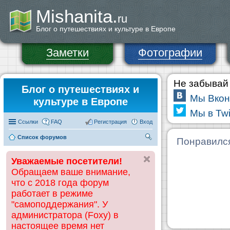
Mishanita.
ru
Блог о путешествиях и культуре в Европе
Заметки
Фотографии
Не забывай 
Блог о путешествиях и
Мы Вкон
культуре в Европе
Мы в Twi
Ссылки
FAQ
Регистрация
Вход
Список форумов
П
Понравилс
ои
Уважаемые посетители!
ск
Обращаем ваше внимание,
что с 2018 года форум
работает в режиме
"самоподдержания". У
администратора (Foxy) в
настоящее время нет