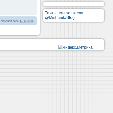
Твиты пользователя
@MishanitaBlog
Часовой пояс:
UTC+04:00