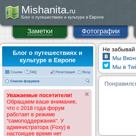
Mishanita.
ru
Блог о путешествиях и культуре в Европе
Заметки
Фотографии
Не забывай 
Блог о путешествиях и
Мы Вкон
культуре в Европе
Мы в Twi
Ссылки
FAQ
Регистрация
Вход
Список форумов
П
Понравилс
ои
Уважаемые посетители!
ск
Обращаем ваше внимание,
что с 2018 года форум
работает в режиме
"самоподдержания". У
администратора (Foxy) в
настоящее время нет