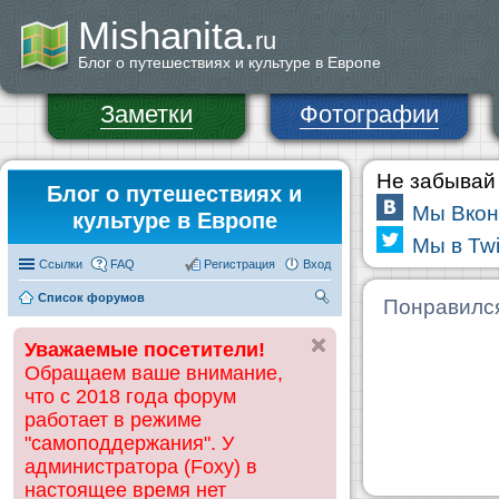
Mishanita.
ru
Блог о путешествиях и культуре в Европе
Заметки
Фотографии
Не забывай 
Блог о путешествиях и
Мы Вкон
культуре в Европе
Мы в Twi
Ссылки
FAQ
Регистрация
Вход
Список форумов
П
Понравилс
ои
Уважаемые посетители!
ск
Обращаем ваше внимание,
что с 2018 года форум
работает в режиме
"самоподдержания". У
администратора (Foxy) в
настоящее время нет