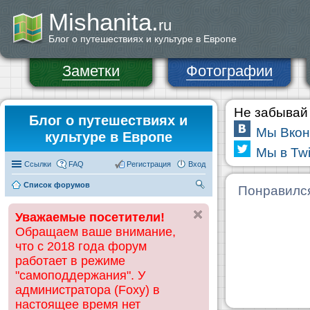
Mishanita.
ru
Блог о путешествиях и культуре в Европе
Заметки
Фотографии
Не забывай 
Блог о путешествиях и
Мы Вкон
культуре в Европе
Мы в Twi
Ссылки
FAQ
Регистрация
Вход
Список форумов
П
Понравилс
ои
Уважаемые посетители!
ск
Обращаем ваше внимание,
что с 2018 года форум
работает в режиме
"самоподдержания". У
администратора (Foxy) в
настоящее время нет