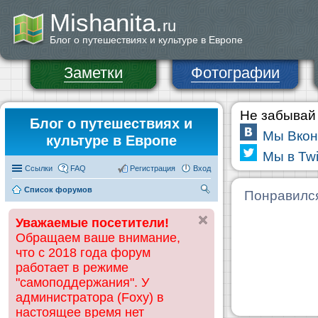
Mishanita.
ru
Блог о путешествиях и культуре в Европе
Заметки
Фотографии
Не забывай 
Блог о путешествиях и
Мы Вкон
культуре в Европе
Мы в Twi
Ссылки
FAQ
Регистрация
Вход
Список форумов
П
Понравилс
ои
Уважаемые посетители!
ск
Обращаем ваше внимание,
что с 2018 года форум
работает в режиме
"самоподдержания". У
администратора (Foxy) в
настоящее время нет