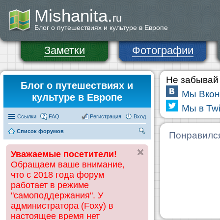
Mishanita.
ru
Блог о путешествиях и культуре в Европе
Заметки
Фотографии
Не забывай 
Блог о путешествиях и
Мы Вкон
культуре в Европе
Мы в Twi
Ссылки
FAQ
Регистрация
Вход
Список форумов
П
Понравилс
ои
Уважаемые посетители!
ск
Обращаем ваше внимание,
что с 2018 года форум
работает в режиме
"самоподдержания". У
администратора (Foxy) в
настоящее время нет