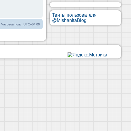
Твиты пользователя
@MishanitaBlog
Часовой пояс:
UTC+04:00