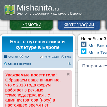
Mishanita.
ru
Блог о путешествиях и культуре в Европе
Заметки
Фотографии
Не забывай 
Блог о путешествиях и
Мы Вкон
культуре в Европе
Мы в Twi
Ссылки
FAQ
Регистрация
Вход
Список форумов
П
Понравилс
ои
Уважаемые посетители!
ск
Обращаем ваше внимание,
что с 2018 года форум
работает в режиме
"самоподдержания". У
администратора (Foxy) в
настоящее время нет