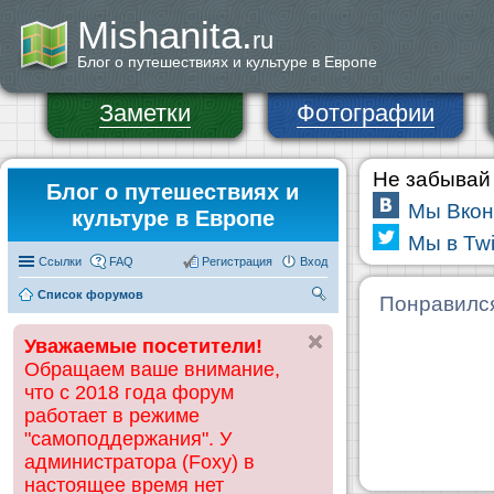
Mishanita.
ru
Блог о путешествиях и культуре в Европе
Заметки
Фотографии
Не забывай 
Блог о путешествиях и
Мы Вкон
культуре в Европе
Мы в Twi
Ссылки
FAQ
Регистрация
Вход
Список форумов
П
Понравилс
ои
Уважаемые посетители!
ск
Обращаем ваше внимание,
что с 2018 года форум
работает в режиме
"самоподдержания". У
администратора (Foxy) в
настоящее время нет