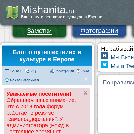
Mishanita.
ru
Блог о путешествиях и культуре в Европе
Заметки
Фотографии
Не забывай 
Блог о путешествиях и
Мы Вкон
культуре в Европе
Мы в Twi
Ссылки
FAQ
Регистрация
Вход
Список форумов
П
Понравилс
ои
Уважаемые посетители!
ск
Обращаем ваше внимание,
что с 2018 года форум
работает в режиме
"самоподдержания". У
администратора (Foxy) в
настоящее время нет