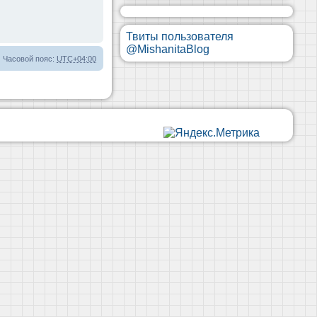
Твиты пользователя
@MishanitaBlog
Часовой пояс:
UTC+04:00