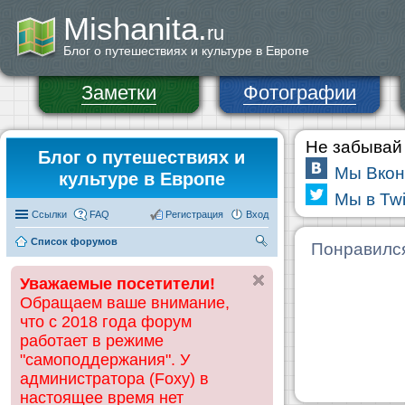
Mishanita.
ru
Блог о путешествиях и культуре в Европе
Заметки
Фотографии
Не забывай 
Блог о путешествиях и
Мы Вкон
культуре в Европе
Мы в Twi
Ссылки
FAQ
Регистрация
Вход
Список форумов
П
Понравилс
ои
Уважаемые посетители!
ск
Обращаем ваше внимание,
что с 2018 года форум
работает в режиме
"самоподдержания". У
администратора (Foxy) в
настоящее время нет