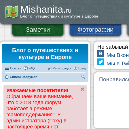
Mishanita.
ru
Блог о путешествиях и культуре в Европе
Заметки
Фотографии
Не забывай 
Блог о путешествиях и
Мы Вкон
культуре в Европе
Мы в Twi
Ссылки
FAQ
Регистрация
Вход
Список форумов
П
Понравилс
ои
Уважаемые посетители!
ск
Обращаем ваше внимание,
что с 2018 года форум
работает в режиме
"самоподдержания". У
администратора (Foxy) в
настоящее время нет