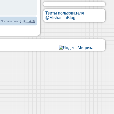
Твиты пользователя
@MishanitaBlog
Часовой пояс:
UTC+04:00