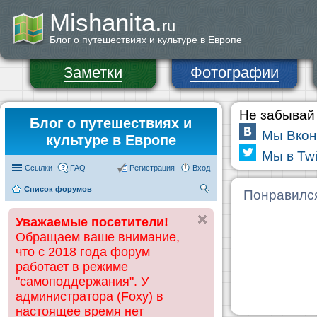
Mishanita.
ru
Блог о путешествиях и культуре в Европе
Заметки
Фотографии
Не забывай 
Блог о путешествиях и
Мы Вкон
культуре в Европе
Мы в Twi
Ссылки
FAQ
Регистрация
Вход
Список форумов
П
Понравилс
ои
Уважаемые посетители!
ск
Обращаем ваше внимание,
что с 2018 года форум
работает в режиме
"самоподдержания". У
администратора (Foxy) в
настоящее время нет