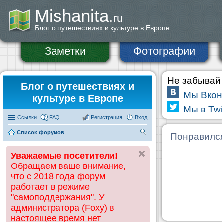
Mishanita.
ru
Блог о путешествиях и культуре в Европе
Заметки
Фотографии
Не забывай 
Блог о путешествиях и
Мы Вкон
культуре в Европе
Мы в Twi
Ссылки
FAQ
Регистрация
Вход
Список форумов
П
Понравилс
ои
Уважаемые посетители!
ск
Обращаем ваше внимание,
что с 2018 года форум
работает в режиме
"самоподдержания". У
администратора (Foxy) в
настоящее время нет