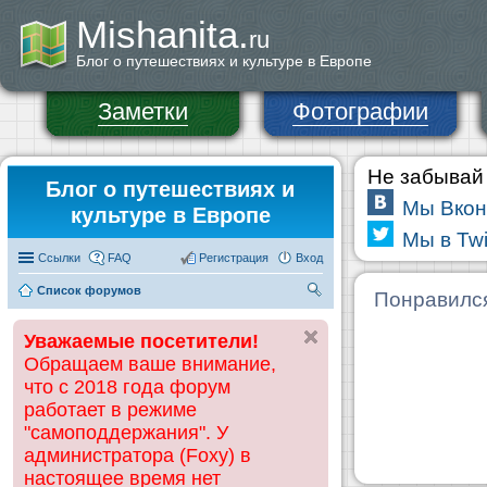
Mishanita.
ru
Блог о путешествиях и культуре в Европе
Заметки
Фотографии
Не забывай 
Блог о путешествиях и
Мы Вкон
культуре в Европе
Мы в Twi
Ссылки
FAQ
Регистрация
Вход
Список форумов
П
Понравилс
ои
Уважаемые посетители!
ск
Обращаем ваше внимание,
что с 2018 года форум
работает в режиме
"самоподдержания". У
администратора (Foxy) в
настоящее время нет