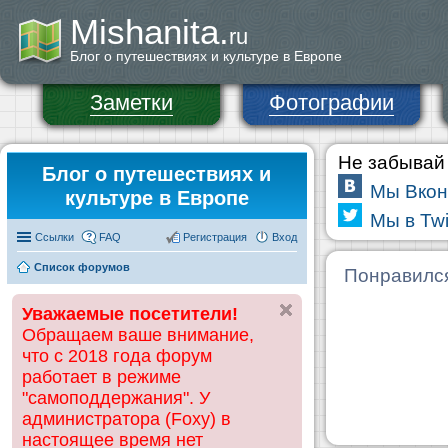
Mishanita.
ru
Блог о путешествиях и культуре в Европе
Заметки
Фотографии
Не забывай 
Блог о путешествиях и
Мы Вкон
культуре в Европе
Мы в Twi
Ссылки
FAQ
Регистрация
Вход
Список форумов
Понравилс
Уважаемые посетители!
Обращаем ваше внимание,
что с 2018 года форум
работает в режиме
"самоподдержания". У
администратора (Foxy) в
настоящее время нет