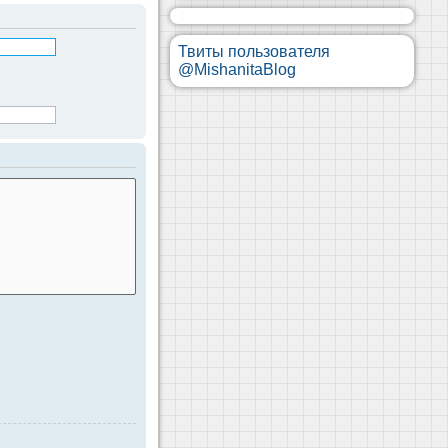
Твиты пользователя
@MishanitaBlog