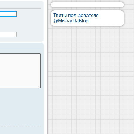
Твиты пользователя
@MishanitaBlog