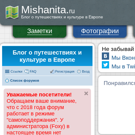
Mishanita.
ru
Блог о путешествиях и культуре в Европе
Заметки
Фотографии
Не забывай 
Блог о путешествиях и
Мы Вкон
культуре в Европе
Мы в Twi
Ссылки
FAQ
Регистрация
Вход
Список форумов
Понравилс
Уважаемые посетители!
Обращаем ваше внимание,
что с 2018 года форум
работает в режиме
"самоподдержания". У
администратора (Foxy) в
настоящее время нет