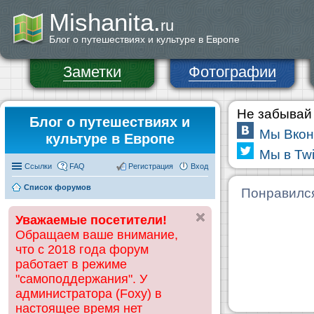
Mishanita.
ru
Блог о путешествиях и культуре в Европе
Заметки
Фотографии
Не забывай 
Блог о путешествиях и
Мы Вкон
культуре в Европе
Мы в Twi
Ссылки
FAQ
Регистрация
Вход
Список форумов
Понравилс
Уважаемые посетители!
Обращаем ваше внимание,
что с 2018 года форум
работает в режиме
"самоподдержания". У
администратора (Foxy) в
настоящее время нет