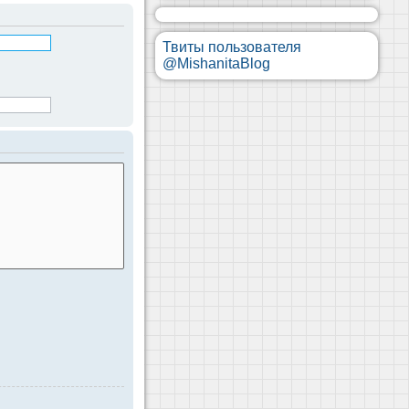
Твиты пользователя
@MishanitaBlog