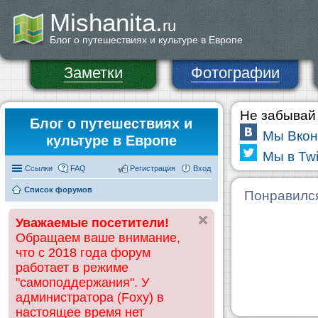
Mishanita.
ru
Блог о путешествиях и культуре в Европе
Заметки
Фотографии
Не забывай 
Блог о путешествиях и
Мы Вкон
культуре в Европе
Мы в Twi
Ссылки
FAQ
Регистрация
Вход
Список форумов
Понравилс
Уважаемые посетители!
Обращаем ваше внимание,
что с 2018 года форум
работает в режиме
"самоподдержания". У
администратора (Foxy) в
настоящее время нет