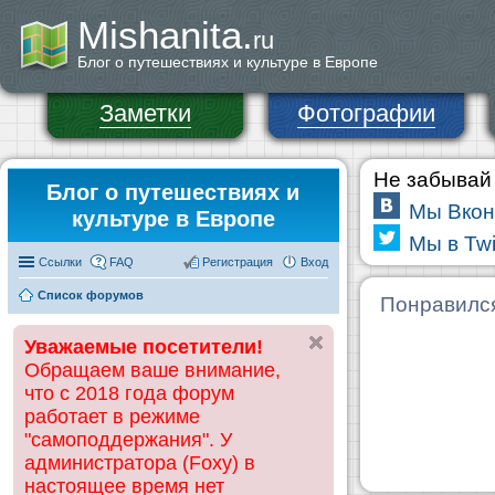
Mishanita.
ru
Блог о путешествиях и культуре в Европе
Заметки
Фотографии
Не забывай 
Блог о путешествиях и
Мы Вкон
культуре в Европе
Мы в Twi
Ссылки
FAQ
Регистрация
Вход
Список форумов
Понравилс
Уважаемые посетители!
Обращаем ваше внимание,
что с 2018 года форум
работает в режиме
"самоподдержания". У
администратора (Foxy) в
настоящее время нет