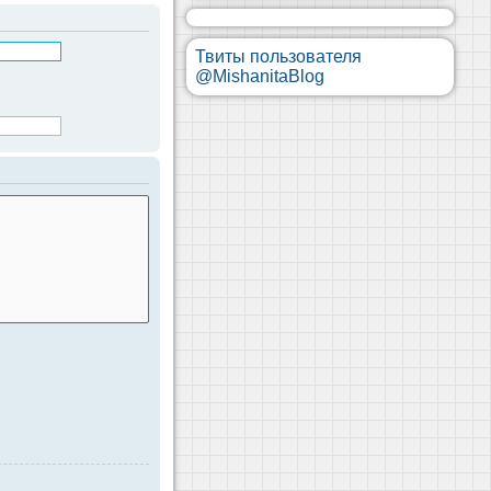
Твиты пользователя
@MishanitaBlog