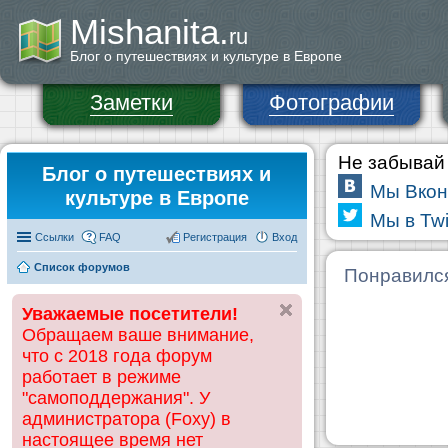
Mishanita.
ru
Блог о путешествиях и культуре в Европе
Заметки
Фотографии
Не забывай 
Блог о путешествиях и
Мы Вкон
культуре в Европе
Мы в Twi
Ссылки
FAQ
Регистрация
Вход
Список форумов
Понравилс
Уважаемые посетители!
Обращаем ваше внимание,
что с 2018 года форум
работает в режиме
"самоподдержания". У
администратора (Foxy) в
настоящее время нет