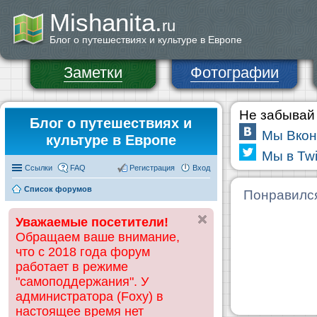
Mishanita.
ru
Блог о путешествиях и культуре в Европе
Заметки
Фотографии
Не забывай 
Блог о путешествиях и
Мы Вкон
культуре в Европе
Мы в Twi
Ссылки
FAQ
Регистрация
Вход
Список форумов
Понравилс
Уважаемые посетители!
Обращаем ваше внимание,
что с 2018 года форум
работает в режиме
"самоподдержания". У
администратора (Foxy) в
настоящее время нет