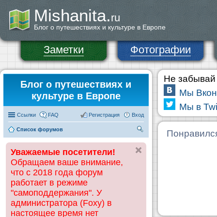
Mishanita.
ru
Блог о путешествиях и культуре в Европе
Заметки
Фотографии
Не забывай 
Блог о путешествиях и
Мы Вкон
культуре в Европе
Мы в Twi
Ссылки
FAQ
Регистрация
Вход
Список форумов
П
Понравилс
ои
Уважаемые посетители!
ск
Обращаем ваше внимание,
что с 2018 года форум
работает в режиме
"самоподдержания". У
администратора (Foxy) в
настоящее время нет